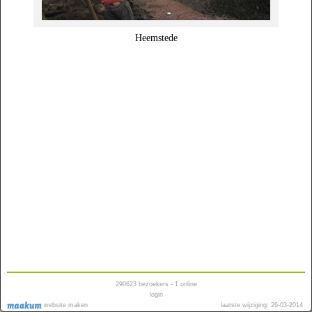
Heemstede
290623
bezoekers - 1 online
login
website maken
laatste wijziging: 26-03-2014