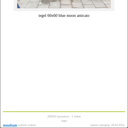
tegel 60x60 blue moon anticato
290545
bezoekers - 1 online
login
website maken
laatste wijziging: 26-03-2014